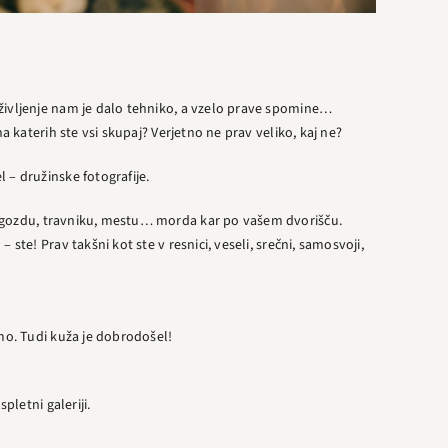
 življenje nam je dalo tehniko, a vzelo prave spomine…
na katerih ste vsi skupaj? Verjetno ne prav veliko, kaj ne?
 – družinske fotografije.
gozdu, travniku, mestu… morda kar po vašem dvorišču.
 ste! Prav takšni kot ste v resnici, veseli, srečni, samosvoji,
amo. Tudi kuža je dobrodošel!
pletni galeriji.