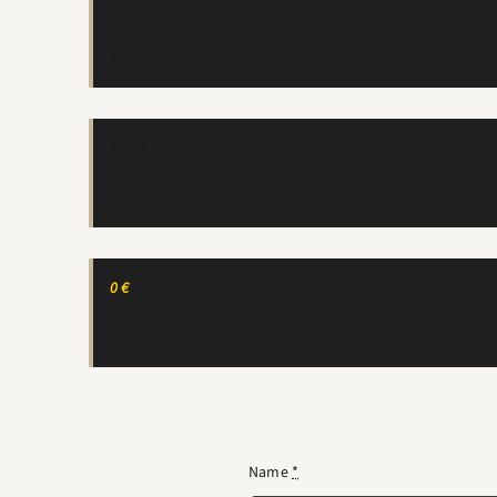
Vključeni potni stroški do 10 km*
km: 0,50€/km
250 €
PREMIUM PAKET – dodatnih 10 fotografij
0 €
Za pare, ki so sklenili pogodbo za poročno fotografiranje (1
Name
*