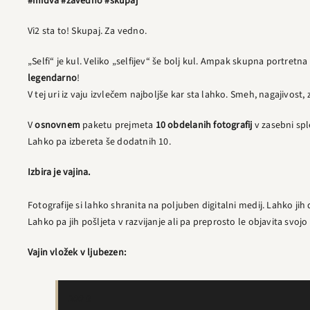
#midva #zavedno #skupaj
Vi2 sta to! Skupaj. Za vedno.
„Selfi“ je kul. Veliko „selfijev“ še bolj kul. Ampak skupna portretn
legendarno
!
V tej uri iz vaju izvlečem najboljše kar sta lahko. Smeh, nagajivost,
V
osnovnem
paketu prejmeta
10 obdelanih fotografij
v zasebni sple
Lahko pa izbereta še dodatnih 10.
Izbira je vajina.
Fotografije si lahko shranita na poljuben digitalni medij. Lahko jih d
Lahko pa jih pošljeta v razvijanje ali pa preprosto le objavita svojo 
Vajin vložek v ljubezen:
200 €