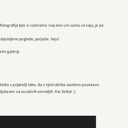
a fotografija kjer si vzamemo vsaj eno uro samo za vaju, je pa
 zaljubljene poglede, poljube. Vaju!
tni galeriji.
elita s prijatelji tako, da z njimi delita zasebno povezavo.
ljubezen na socialnih omrežjih. Kar želita! ;)