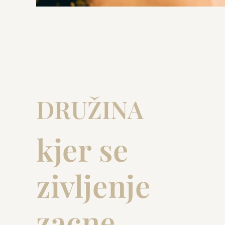
DRUŽINA
kjer se
zivljenje
zacne