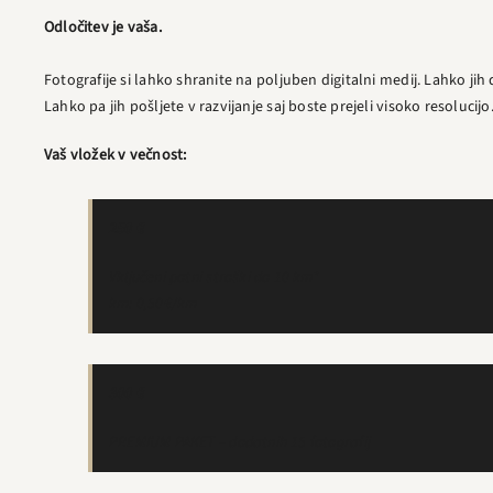
Odločitev je vaša.
Fotografije si lahko shranite na poljuben digitalni medij. Lahko jih d
Lahko pa jih pošljete v razvijanje saj boste prejeli visoko resolucijo
Vaš vložek v večnost:
250 €
Vključeni potni stroški do 10 km*
km: 0,50€/km
300 €
PREMIUM PAKET – dodatnih 15 fotografij