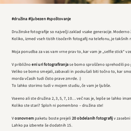
#družina #ljubezen #spoštovanje
Družinske fotografije so največji zaklad vsake generacije. Moderno
Koliko, izmed vseh tistih tisočerih fotogafij na telefonu, je takšnih 
Moja ponudba za vas vam vrne prav to, kar vam je „selfie stick“ vzel
V približno
eni uri fotografiranja
se bomo sproščeno sprehodili po 
Veliko se bomo smejali, zabavali in poskušali biti točno to, kar smo –
morda včasih tudi čisto prave zmrde. :)
To lahko storimo tudi v mojem studiu, če vam je ljubše.
Vseeno ali ste družina 2, 3, 5, 7, 10… več nas je, lepše se lahko im
Koliko ste stari? Sploh ni pomembno – družina ste!
V
osnovnem
paketu boste prejeli
20 obdelanih fotografij
v zasebni s
Lahko pa izberete še dodatnih 15.