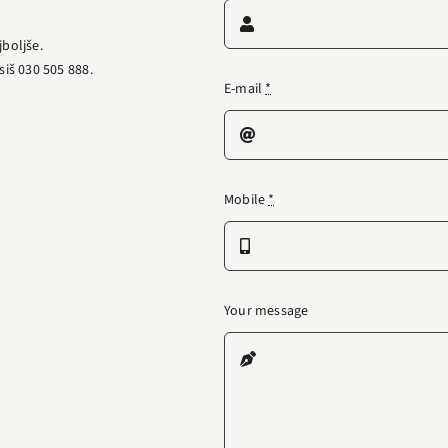
jboljše.
siš 030 505 888.
E-mail
*
Mobile
*
Your message